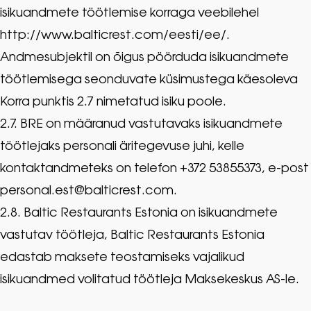
isikuandmete töötlemise korraga veebilehel
http://www.balticrest.com/eesti/ee/.
Andmesubjektil on õigus pöörduda isikuandmete
töötlemisega seonduvate küsimustega käesoleva
Korra punktis 2.7 nimetatud isiku poole.
2.7. BRE on määranud vastutavaks isikuandmete
töötlejaks personali äritegevuse juhi, kelle
kontaktandmeteks on telefon +372 53855373, e-post
personal.est@balticrest.com.
2.8. Baltic Restaurants Estonia on isikuandmete
vastutav töötleja, Baltic Restaurants Estonia
edastab maksete teostamiseks vajalikud
isikuandmed volitatud töötleja Maksekeskus AS-le.