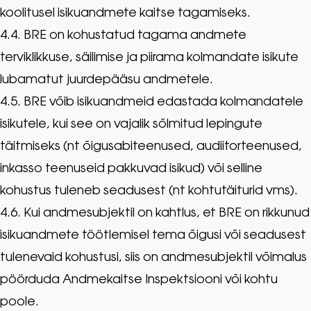
koolitusel isikuandmete kaitse tagamiseks.
4.4. BRE on kohustatud tagama andmete
terviklikkuse, säilimise ja piirama kolmandate isikute
lubamatut juurdepääsu andmetele.
4.5. BRE võib isikuandmeid edastada kolmandatele
isikutele, kui see on vajalik sõlmitud lepingute
täitmiseks (nt õigusabiteenused, audiitorteenused,
inkasso teenuseid pakkuvad isikud) või selline
kohustus tuleneb seadusest (nt kohtutäiturid vms).
4.6. Kui andmesubjektil on kahtlus, et BRE on rikkunud
isikuandmete töötlemisel tema õigusi või seadusest
tulenevaid kohustusi, siis on andmesubjektil võimalus
pöörduda Andmekaitse Inspektsiooni või kohtu
poole.