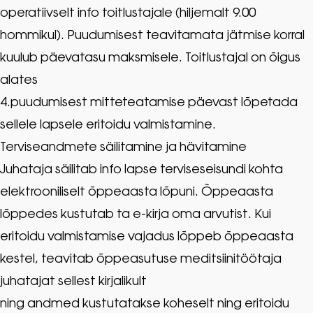
operatiivselt info toitlustajale (hiljemalt 9.00
hommikul). Puudumisest teavitamata jätmise korral
kuulub päevatasu maksmisele. Toitlustajal on õigus
alates
4.puudumisest mitteteatamise päevast lõpetada
sellele lapsele eritoidu valmistamine.
Terviseandmete säilitamine ja hävitamine
Juhataja säilitab info lapse terviseseisundi kohta
elektrooniliselt õppeaasta lõpuni. Õppeaasta
lõppedes kustutab ta e-kirja oma arvutist. Kui
eritoidu valmistamise vajadus lõppeb õppeaasta
kestel, teavitab õppeasutuse meditsiinitöötaja
juhatajat sellest kirjalikult
ning andmed kustutatakse koheselt ning eritoidu