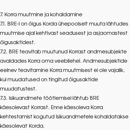
7. Korra muutmine ja kohaldamine
7.1. BRE-l on õigus Korda ühepoolselt muuta lähtudes
muutmise ajal kehtivast seadusest ja asjaomastest
õigusaktidest.
7.2. BRE teavitab muutunud Korrast andmesubjekte
avaldades Korra oma veebilehel. Andmesubjektide
eelnev teavitamine Korra muutmisest ei ole vajalik,
kui muudatused on tingitud õigusaktide
muudatustest.
7.3. Isikuandmete töötlemisel lähtub BRE
käesolevast Korrast. Enne käesoleva Korra
kehtestamist kogutud Isikuandmetele kohaldatakse
käesolevat Korda.