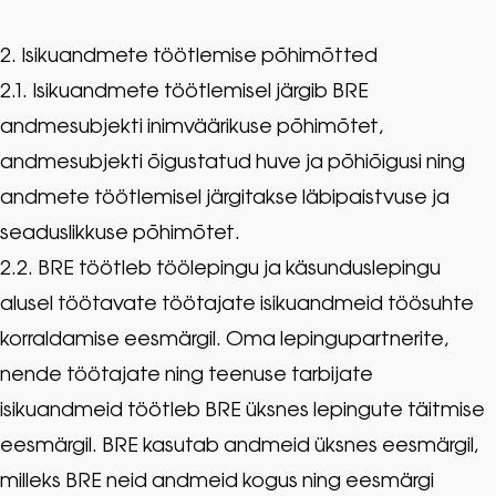
2. Isikuandmete töötlemise põhimõtted
2.1. Isikuandmete töötlemisel järgib BRE
andmesubjekti inimväärikuse põhimõtet,
andmesubjekti õigustatud huve ja põhiõigusi ning
andmete töötlemisel järgitakse läbipaistvuse ja
seaduslikkuse põhimõtet.
2.2. BRE töötleb töölepingu ja käsunduslepingu
alusel töötavate töötajate isikuandmeid töösuhte
korraldamise eesmärgil. Oma lepingupartnerite,
nende töötajate ning teenuse tarbijate
isikuandmeid töötleb BRE üksnes lepingute täitmise
eesmärgil. BRE kasutab andmeid üksnes eesmärgil,
milleks BRE neid andmeid kogus ning eesmärgi