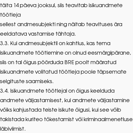
täita 14 päeva jooksul, siis teavitab isikuandmete
töötleja
sellest andmesubjekti ning näitab teavituses ära
eeldatava vastamise tähtaja.
3.3. Kui andmesubjektil on kahtlus, kas tema
isikuandmete töötlemine on olnud eesmärgipärane,
siis on tal õigus pöörduda BRE poolt määratud
isikuandmete volitatud töötleja poole täpsemate
selgituste saamiseks.
3.4. Isikuandmete töötlejal on õigus keelduda
andmete väljastamisest, kui andmete väljastamine
võiks kahjustada teiste isikute õigusi, kui see võib
takistada kuriteo tõkestamist või kriminaalmenetluse
läbiviimist.