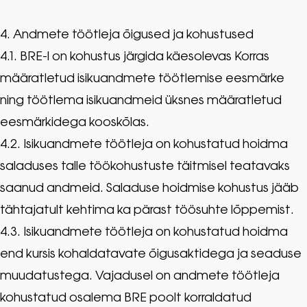
4. Andmete töötleja õigused ja kohustused
4.1. BRE-l on kohustus järgida käesolevas Korras
määratletud isikuandmete töötlemise eesmärke
ning töötlema isikuandmeid üksnes määratletud
eesmärkidega kooskõlas.
4.2. Isikuandmete töötleja on kohustatud hoidma
saladuses talle töökohustuste täitmisel teatavaks
saanud andmeid. Saladuse hoidmise kohustus jääb
tähtajatult kehtima ka pärast töösuhte lõppemist.
4.3. Isikuandmete töötleja on kohustatud hoidma
end kursis kohaldatavate õigusaktidega ja seaduse
muudatustega. Vajadusel on andmete töötleja
kohustatud osalema BRE poolt korraldatud