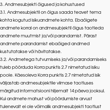
3. Andmesubjekti õigused ja kohustused
3.1. Andmesubjektil on õigus saada teavet tema
kohta kogutud isikuandmete kohta. Ebaõigete
andmete korral on andmesubjektil õigus taotleda
andmete muutmist ja/või parandamist. Pärast
andmete parandamist ebaõiged andmed
kustutatakse või hävitatakse.
3.2. Andmetega tutvumiseks ja/või parandamiseks
tuleb pöörduda Korra punktis 2.7 nimetatud isiku
poole. Käesoleva Korra punktis 2.7 nimetatud isik
väljastab andmesubjektile viimase taotluses
märgitud informatsiooni hiljemalt 14 päeva jooksul.
Kui andmete mahust või pöördumiste arvust
tulenevalt ei ole võimalik andmesubjekti taotlust