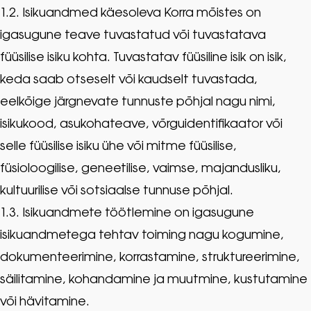
1.2. Isikuandmed käesoleva Korra mõistes on
igasugune teave tuvastatud või tuvastatava
füüsilise isiku kohta. Tuvastatav füüsiline isik on isik,
keda saab otseselt või kaudselt tuvastada,
eelkõige järgnevate tunnuste põhjal nagu nimi,
isikukood, asukohateave, võrguidentifikaator või
selle füüsilise isiku ühe või mitme füüsilise,
füsioloogilise, geneetilise, vaimse, majandusliku,
kultuurilise või sotsiaalse tunnuse põhjal.
1.3. Isikuandmete töötlemine on igasugune
isikuandmetega tehtav toiming nagu kogumine,
dokumenteerimine, korrastamine, struktureerimine,
säilitamine, kohandamine ja muutmine, kustutamine
või hävitamine.