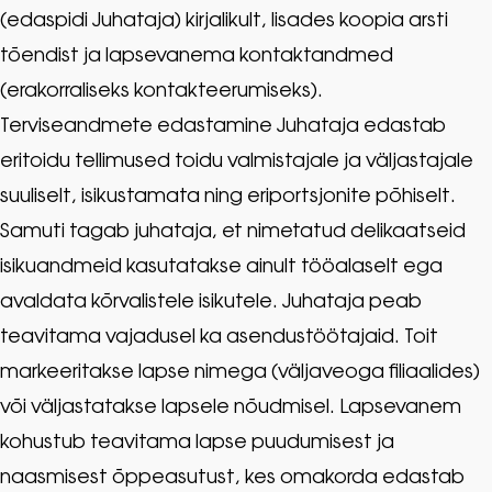
(edaspidi Juhataja) kirjalikult, lisades koopia arsti
tõendist ja lapsevanema kontaktandmed
(erakorraliseks kontakteerumiseks).
Terviseandmete edastamine Juhataja edastab
eritoidu tellimused toidu valmistajale ja väljastajale
suuliselt, isikustamata ning eriportsjonite põhiselt.
Samuti tagab juhataja, et nimetatud delikaatseid
isikuandmeid kasutatakse ainult tööalaselt ega
avaldata kõrvalistele isikutele. Juhataja peab
teavitama vajadusel ka asendustöötajaid. Toit
markeeritakse lapse nimega (väljaveoga filiaalides)
või väljastatakse lapsele nõudmisel. Lapsevanem
kohustub teavitama lapse puudumisest ja
naasmisest õppeasutust, kes omakorda edastab