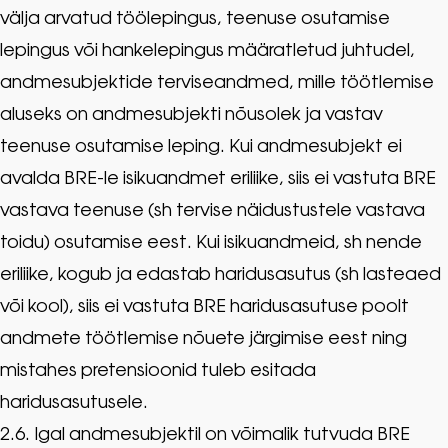
välja arvatud töölepingus, teenuse osutamise
lepingus või hankelepingus määratletud juhtudel,
andmesubjektide terviseandmed, mille töötlemise
aluseks on andmesubjekti nõusolek ja vastav
teenuse osutamise leping. Kui andmesubjekt ei
avalda BRE-le isikuandmet eriliike, siis ei vastuta BRE
vastava teenuse (sh tervise näidustustele vastava
toidu) osutamise eest. Kui isikuandmeid, sh nende
eriliike, kogub ja edastab haridusasutus (sh lasteaed
või kool), siis ei vastuta BRE haridusasutuse poolt
andmete töötlemise nõuete järgimise eest ning
mistahes pretensioonid tuleb esitada
haridusasutusele.
2.6. Igal andmesubjektil on võimalik tutvuda BRE