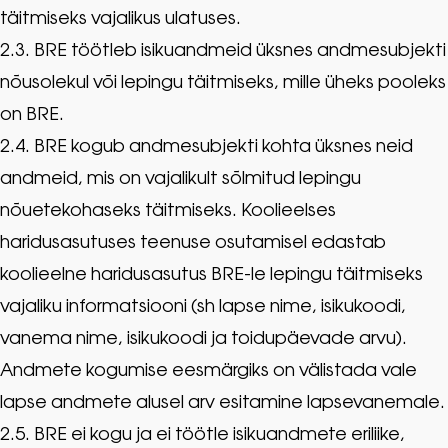
täitmiseks vajalikus ulatuses.
2.3. BRE töötleb isikuandmeid üksnes andmesubjekti
nõusolekul või lepingu täitmiseks, mille üheks pooleks
on BRE.
2.4. BRE kogub andmesubjekti kohta üksnes neid
andmeid, mis on vajalikult sõlmitud lepingu
nõuetekohaseks täitmiseks. Koolieelses
haridusasutuses teenuse osutamisel edastab
koolieelne haridusasutus BRE-le lepingu täitmiseks
vajaliku informatsiooni (sh lapse nime, isikukoodi,
vanema nime, isikukoodi ja toidupäevade arvu).
Andmete kogumise eesmärgiks on välistada vale
lapse andmete alusel arv esitamine lapsevanemale.
2.5. BRE ei kogu ja ei töötle isikuandmete eriliike,