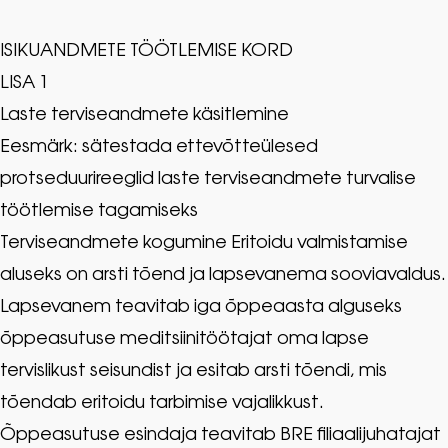
ISIKUANDMETE TÖÖTLEMISE KORD
LISA 1
Laste terviseandmete käsitlemine
Eesmärk: sätestada ettevõtteülesed
protseduurireeglid laste terviseandmete turvalise
töötlemise tagamiseks
Terviseandmete kogumine Eritoidu valmistamise
aluseks on arsti tõend ja lapsevanema sooviavaldus.
Lapsevanem teavitab iga õppeaasta alguseks
õppeasutuse meditsiinitöötajat oma lapse
tervislikust seisundist ja esitab arsti tõendi, mis
tõendab eritoidu tarbimise vajalikkust.
Õppeasutuse esindaja teavitab BRE filiaalijuhatajat