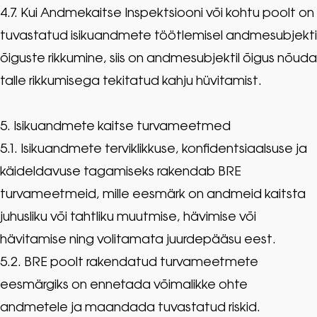
4.7. Kui Andmekaitse Inspektsiooni või kohtu poolt on
tuvastatud isikuandmete töötlemisel andmesubjekti
õiguste rikkumine, siis on andmesubjektil õigus nõuda
talle rikkumisega tekitatud kahju hüvitamist.
5. Isikuandmete kaitse turvameetmed
5.1. Isikuandmete terviklikkuse, konfidentsiaalsuse ja
käideldavuse tagamiseks rakendab BRE
turvameetmeid, mille eesmärk on andmeid kaitsta
juhusliku või tahtliku muutmise, hävimise või
hävitamise ning volitamata juurdepääsu eest.
5.2. BRE poolt rakendatud turvameetmete
eesmärgiks on ennetada võimalikke ohte
andmetele ja maandada tuvastatud riskid.