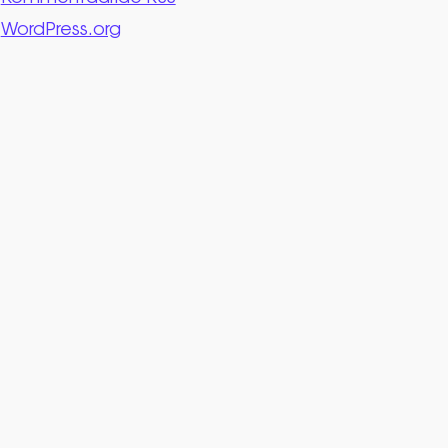
WordPress.org
 õun) quantity