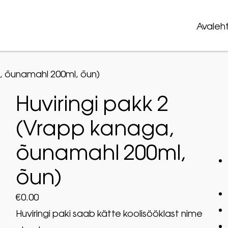
Avaleh
a, õunamahl 200ml, õun)
Huviringi pakk 2
(Vrapp kanaga,
õunamahl 200ml,
õun)
€
0.00
Huviringi paki saab kätte koolisööklast nime