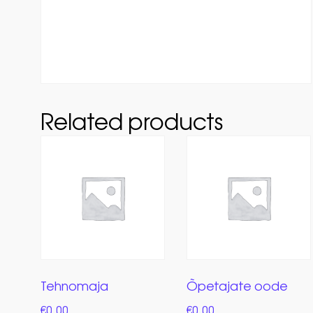
Related products
Tehnomaja
Õpetajate oode
€
0.00
€
0.00