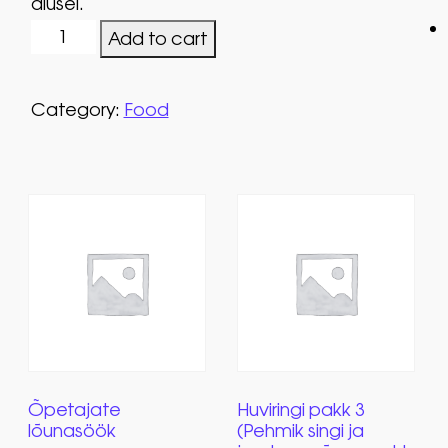
alusel.
Huviringi pakk 2 (Vrapp kanaga, õunamahl 200ml,
Add to cart
Category:
Food
Õpetajate
Huviringi pakk 3
lõunasöök
(Pehmik singi ja