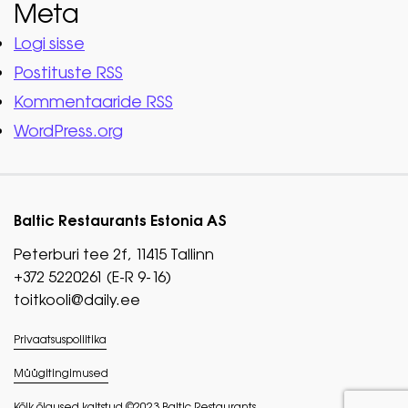
Meta
Logi sisse
Postituste RSS
Kommentaaride RSS
WordPress.org
Baltic Restaurants Estonia AS
Peterburi tee 2f, 11415 Tallinn
+372 5220261 (E-R 9-16)
toitkooli@daily.ee
Privaatsuspoliitika
Müügitingimused
Kõik õigused kaitstud ©2023 Baltic Restaurants