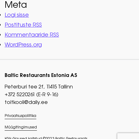
Meta
Logi sisse
Postituste RSS
Kommentaaride RSS
WordPress.org
Baltic Restaurants Estonia AS
Peterburi tee 2f, 11415 Tallinn
+372 5220261 (E-R 9-16)
toitkooli@daily.ee
Privaatsuspoliitika
Müügitingimused
Kõik õigused kaitstud ©2023 Baltic Restaurants