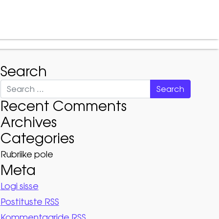
t
Teenused
KKK
Kontakt
Search
Search
Recent Comments
Archives
Categories
Rubriike pole
Meta
Logi sisse
Postituste RSS
Kommentaaride RSS