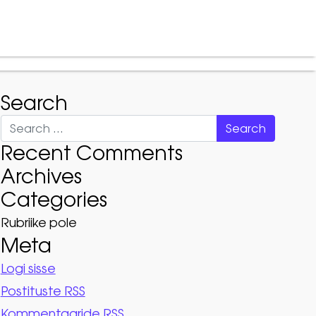
t
Teenused
KKK
Kontakt
Search
Search
Recent Comments
Archives
Categories
Rubriike pole
Meta
Logi sisse
Postituste RSS
Kommentaaride RSS