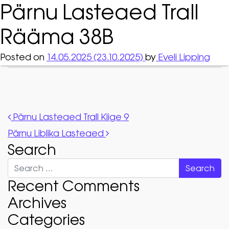
Pärnu Lasteaed Trall
Rääma 38B
Posted on
14.05.2025
(23.10.2025)
by
Eveli Lipping
Post navigation
Pärnu Lasteaed Trall Kiige 9
Pärnu Liblika Lasteaed
Search
Search
Recent Comments
Archives
Categories