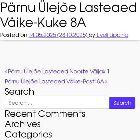
Pärnu Ülejõe Lasteaed
Väike-Kuke 8A
Posted on
14.05.2025
(23.10.2025)
by
Eveli Lipping
Post navigation
Pärnu Ülejõe Lasteaed Noorte Väljak 1
Pärnu Ülejõe Lasteaed Väike-Posti 8A
Search
Search
Recent Comments
Archives
Categories