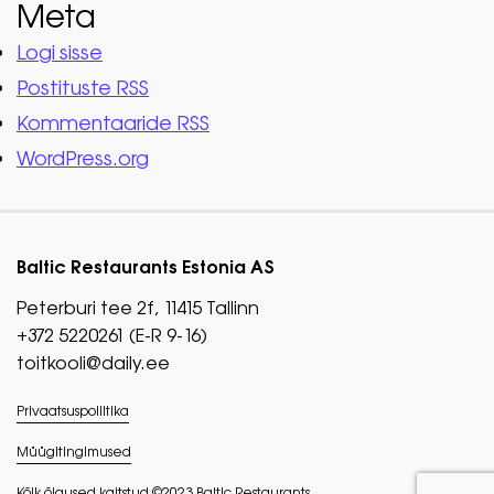
Meta
Logi sisse
Postituste RSS
Kommentaaride RSS
WordPress.org
Baltic Restaurants Estonia AS
Peterburi tee 2f, 11415 Tallinn
+372 5220261 (E-R 9-16)
toitkooli@daily.ee
Privaatsuspoliitika
Müügitingimused
Kõik õigused kaitstud ©2023 Baltic Restaurants