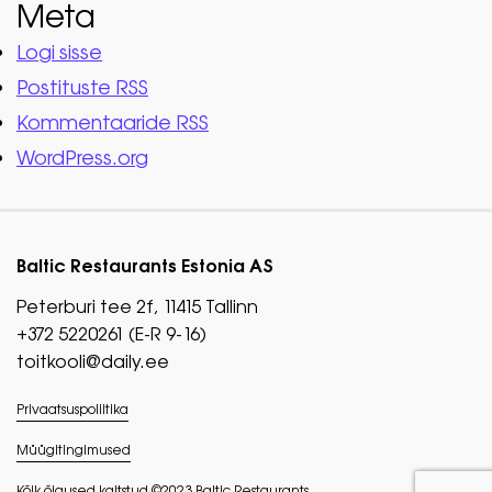
Meta
Logi sisse
Postituste RSS
Kommentaaride RSS
WordPress.org
Baltic Restaurants Estonia AS
Peterburi tee 2f, 11415 Tallinn
+372 5220261 (E-R 9-16)
toitkooli@daily.ee
Privaatsuspoliitika
Müügitingimused
Kõik õigused kaitstud ©2023 Baltic Restaurants