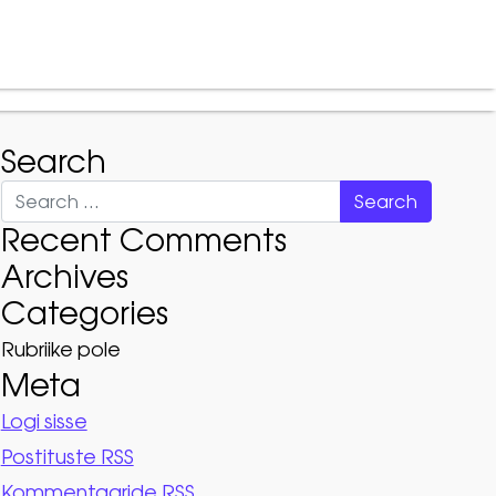
t
Teenused
KKK
Kontakt
Search
Search
Recent Comments
Archives
Categories
Rubriike pole
Meta
Logi sisse
Postituste RSS
Kommentaaride RSS