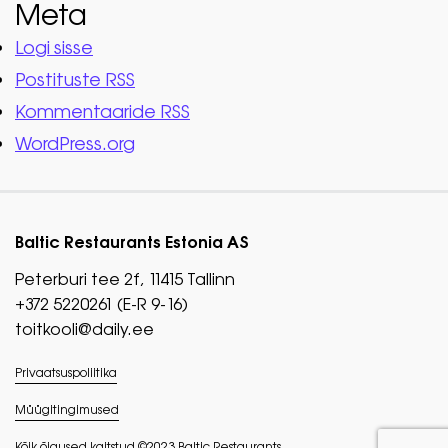
Meta
Logi sisse
Postituste RSS
Kommentaaride RSS
WordPress.org
Baltic Restaurants Estonia AS
Peterburi tee 2f, 11415 Tallinn
+372 5220261 (E-R 9-16)
toitkooli@daily.ee
Privaatsuspoliitika
Müügitingimused
Kõik õigused kaitstud ©2023 Baltic Restaurants