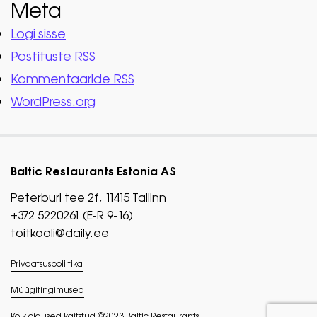
Meta
Logi sisse
Postituste RSS
Kommentaaride RSS
WordPress.org
Baltic Restaurants Estonia AS
Peterburi tee 2f, 11415 Tallinn
+372 5220261 (E-R 9-16)
toitkooli@daily.ee
Privaatsuspoliitika
Müügitingimused
Kõik õigused kaitstud ©2023 Baltic Restaurants