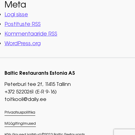
Meta
Logi sisse
Postituste RSS
Kommentaaride RSS
WordPress.org
Baltic Restaurants Estonia AS
Peterburi tee 2f, 11415 Tallinn
+372 5220261 (E-R 9-16)
toitkooli@daily.ee
Privaatsuspoliitika
Müügitingimused
Kõik õigused kaitstud ©2023 Baltic Restaurants