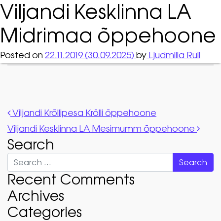
Viljandi Kesklinna LA
Midrimaa õppehoone
Posted on
22.11.2019
(30.09.2025)
by
Ljudmilla Rull
Post navigation
Viljandi Krõllipesa Krõlli õppehoone
Viljandi Kesklinna LA Mesimumm õppehoone
Search
Search
Recent Comments
Archives
Categories