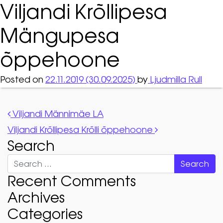
Viljandi Krõllipesa
Mängupesa
õppehoone
Posted on
22.11.2019
(30.09.2025)
by
Ljudmilla Rull
Post navigation
Viljandi Männimäe LA
Viljandi Krõllipesa Krõlli õppehoone
Search
Search
Recent Comments
Archives
Categories