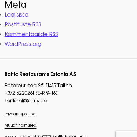
Meta
Logi sisse
Postituste RSS
Kommentaaride RSS
WordPress.org
Baltic Restaurants Estonia AS
Peterburi tee 2f, 11415 Tallinn
+372 5220261 (E-R 9-16)
toitkooli@daily.ee
Privaatsuspoliitika
Müügitingimused
Kõik õigused kaitstud ©2023 Baltic Restaurants