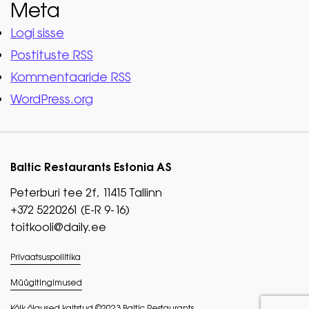
Meta
Logi sisse
Postituste RSS
Kommentaaride RSS
WordPress.org
Baltic Restaurants Estonia AS
Peterburi tee 2f, 11415 Tallinn
+372 5220261 (E-R 9-16)
toitkooli@daily.ee
Privaatsuspoliitika
Müügitingimused
Kõik õigused kaitstud ©2023 Baltic Restaurants